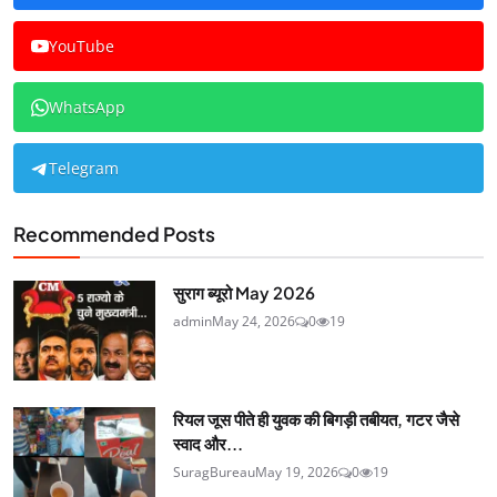
YouTube
WhatsApp
Telegram
Recommended Posts
सुराग ब्यूरो May 2026
admin
May 24, 2026
0
19
रियल जूस पीते ही युवक की बिगड़ी तबीयत, गटर जैसे
स्वाद और...
SuragBureau
May 19, 2026
0
19