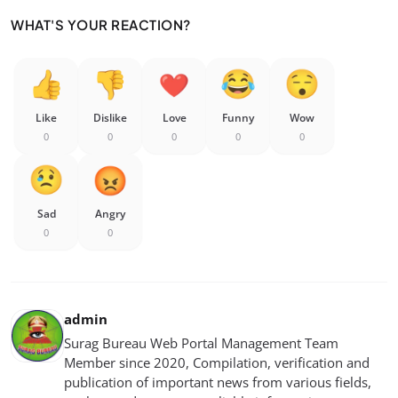
WHAT'S YOUR REACTION?
Like
Dislike
Love
Funny
Wow
0
0
0
0
0
Sad
Angry
0
0
admin
Surag Bureau Web Portal Management Team
Member since 2020, Compilation, verification and
publication of important news from various fields,