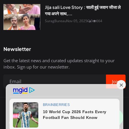
Jija sali Love Story : साली हुई जवान जीजा ले
गया अपने साथ,...
SuragBureau
Nov 05, 2025
0
664
Newsletter
Get the latest news and curated updates straight to your
inbox. Sign up for our newsletter.
Join
Copyright © 2020-26 Surag Bureau. All Rights Reserved.
Contact
Terms & Conditions
About Us
Privacy Policy
Advertise With Us
How to Write Post