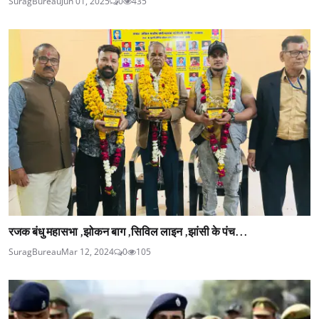
SuragBureau
Jun 01, 2025
0
435
रजक बंधु महासभा ,झोकन बाग ,सिविल लाइन ,झांसी के पंच...
SuragBureau
Mar 12, 2024
0
105