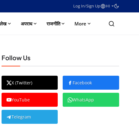
Log In
/
Sign Up
HI
लेख
अपराध
राजनीति
More
Follow Us
X (Twitter)
Facebook
YouTube
WhatsApp
Telegram