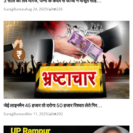
3 साल की लव मैरिज, पत्नी के कदम से फौजी ने मासूम सहि...
SuragBureau
Aug 24, 2025
0
226
जेई लाइनमैन 45 हजार तो दरोगा 50 हजार रिश्वत लेते गिर...
SuragBureau
Mar 11, 2025
0
292