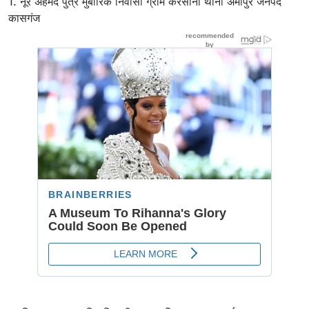
1. नूर अहमद पुत्र मुबारिक निवासी ग्राम करसाना थाना अमांपुर जनपद
कासगंज