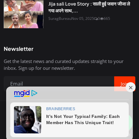
Jija sali Love Story : साली हुई जवान जीजा ले
गया अपने साथ,...
SuragBureau
Nov 05, 2025
0
665
Newsletter
Get the latest news and curated updates straight to your
inbox. Sign up for our newsletter.
Join
Copyright © 2020-26 Surag Bureau. All Rights Reserved.
Contact
Terms & Conditions
About Us
Privacy Policy
Advertise With Us
How to Write Post