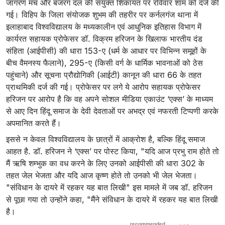
जागरण मंच और बजरंग दल की संयुक्त शिकायत पर रविवार शाम को दर्ज की
गई। विहिप के जिला संयोजक शुभम की तहरीर पर कर्नलगंज थाना में
इलाहाबाद विश्वविद्यालय के मध्यकालीन एवं आधुनिक इतिहास विभाग में
कार्यरत सहायक प्रोफेसर डॉ. विक्रम हरिजन के खिलाफ भारतीय दंड
संहिता (आईपीसी) की धारा 153-ए (धर्म के आधार पर विभिन्न समूहों के
बीच वैमनस्य फैलाने), 295-ए (किसी वर्ग के धार्मिक भावनाओं को ठेस
पहुंचाने) और सूचना प्रौद्योगिकी (आईटी) कानून की धारा 66 के तहत
प्राथमिकी दर्ज की गई। प्रोफेसर पर लगे ये आरोप सहायक प्रोफेसर
हरिजन पर आरोप है कि वह अपने सोशल मीडिया एकाउंट ‘एक्स’ के माध्यम
से आए दिन हिंदू समाज के देवी देवताओं पर अभद्र एवं नफरती टिप्पणी करके
अपमानित करते हैं।
इससे न केवल विश्वविद्यालय के छात्रों में आक्रोश है, बल्कि हिंदू समाज
आहत है. डॉ. हरिजन ने ‘एक्स’ पर पोस्ट किया, "यदि आज प्रभु राम होते तो
मैं ऋषि शम्भुक का वध करने के लिए उनको आईपीसी की धारा 302 के
तहत जेल भेजता और यदि आज कृष्ण होते तो उनको भी जेल भेजता।
"संविधान के दायरे में रहकर यह बात लिखी" इस मामले में जब डॉ. हरिजन
से पूछा गया तो उन्होंने कहा, "मैंने संविधान के दायरे में रहकर यह बात लिखी
है।