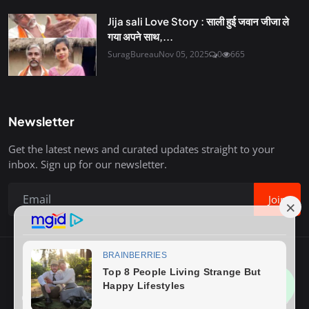
Jija sali Love Story : साली हुई जवान जीजा ले
गया अपने साथ,...
SuragBureau
Nov 05, 2025
0
665
Newsletter
Get the latest news and curated updates straight to your
inbox. Sign up for our newsletter.
Join
Copyright © 2020-26 Surag Bureau. All Rights Reserved.
Contact
Terms & Conditions
About Us
Privacy Policy