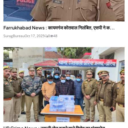
Farrukhabad News : कायमगंज कोतवाल निलंबित, एसपी ने क...
SuragBureau
Oct 17, 2025
0
48