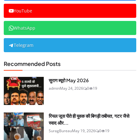
YouTube
WhatsApp
Telegram
Recommended Posts
सुराग ब्यूरो May 2026
admin
May 24, 2026
0
19
रियल जूस पीते ही युवक की बिगड़ी तबीयत, गटर जैसे
स्वाद और...
SuragBureau
May 19, 2026
0
19