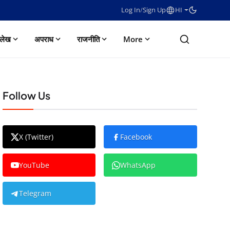
Log In
/
Sign Up
HI
लेख
अपराध
राजनीति
More
Follow Us
X (Twitter)
Facebook
YouTube
WhatsApp
Telegram