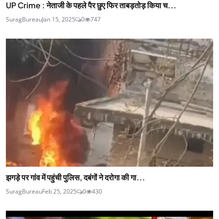
UP Crime : नेताजी के पहले पैर छुए फिर ताबड़तोड़ किया च...
SuragBureau
Jan 15, 2025
0
747
झगड़े पर गांव में पहुंची पुलिस, दबंगों ने दरोगा की गा...
SuragBureau
Feb 25, 2025
0
430