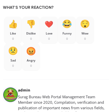
WHAT'S YOUR REACTION?
Like
Dislike
Love
Funny
Wow
0
0
0
0
0
Sad
Angry
0
0
admin
Surag Bureau Web Portal Management Team
Member since 2020, Compilation, verification and
publication of important news from various fields,