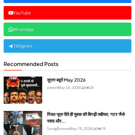
YouTube
WhatsApp
Telegram
Recommended Posts
सुराग ब्यूरो May 2026
admin
May 24, 2026
0
20
रियल जूस पीते ही युवक की बिगड़ी तबीयत, गटर जैसे
स्वाद और...
SuragBureau
May 19, 2026
0
19