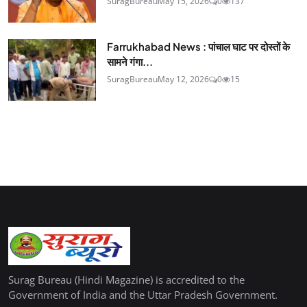
SuragBureau
May 15, 2026
0
137
Farrukhabad News : पांचाल घाट पर दोस्तों के
सामने गंगा...
SuragBureau
May 12, 2026
0
15
Surag Bureau (Hindi Magazine) is accredited to the
Government of India and the Uttar Pradesh Government.