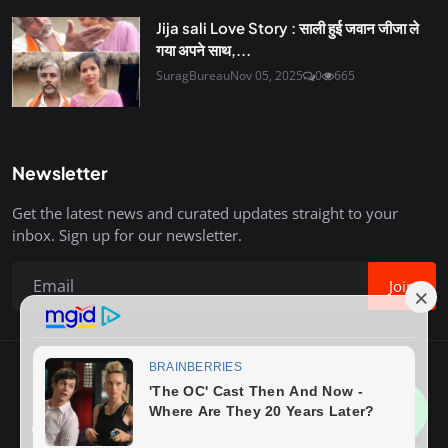
Jija sali Love Story : साली हुई जवान जीजा ले
गया अपने साथ,...
SuragBureau
Nov 05, 2025
0
665
Newsletter
Get the latest news and curated updates straight to your
inbox. Sign up for our newsletter.
Join
Copyright © 2020-26 Surag Bureau. All Rights Reserved.
Contact
Terms & Conditions
About Us
Privacy Policy