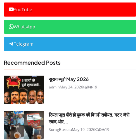
YouTube
WhatsApp
Telegram
Recommended Posts
सुराग ब्यूरो May 2026
admin
May 24, 2026
0
19
रियल जूस पीते ही युवक की बिगड़ी तबीयत, गटर जैसे
स्वाद और...
SuragBureau
May 19, 2026
0
19