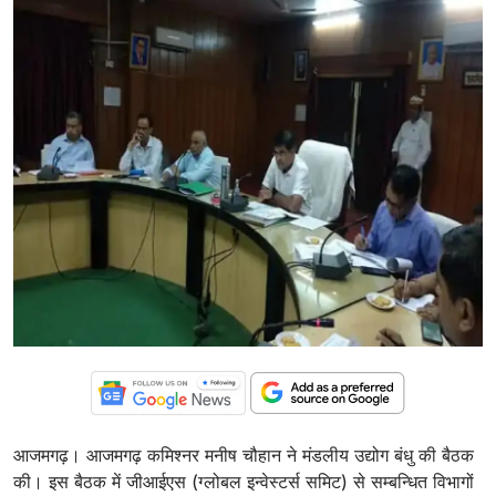
आजमगढ़। आजमगढ़ कमिश्नर मनीष चौहान ने मंडलीय उद्योग बंधु की बैठक
की। इस बैठक में जीआईएस (ग्लोबल इन्वेस्टर्स समिट) से सम्बन्धित विभागों