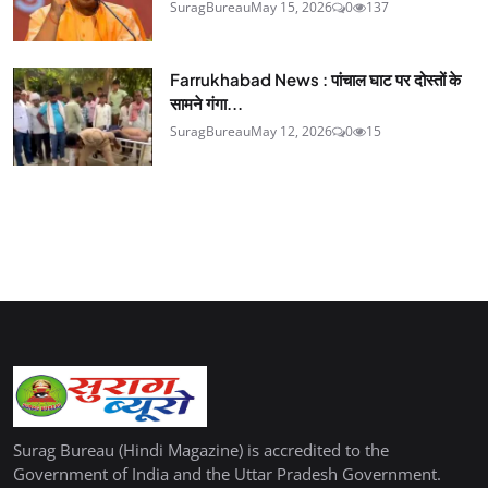
SuragBureau
May 15, 2026
0
137
Farrukhabad News : पांचाल घाट पर दोस्तों के
सामने गंगा...
SuragBureau
May 12, 2026
0
15
Surag Bureau (Hindi Magazine) is accredited to the
Government of India and the Uttar Pradesh Government.