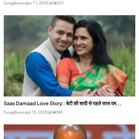
SuragBureau
Jan 11, 2025
0
331
Saas Damaad Love Story : बेटी की शादी से पहले सास दम...
SuragBureau
Jul 15, 2025
0
590