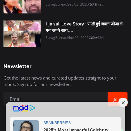
SuragBureau
Sep 03, 2025
0
728
Jija sali Love Story : साली हुई जवान जीजा ले
गया अपने साथ,...
SuragBureau
Nov 05, 2025
0
664
Newsletter
Get the latest news and curated updates straight to your
inbox. Sign up for our newsletter.
Join
Copyright © 2020-26 Surag Bureau. All Rights Reserved.