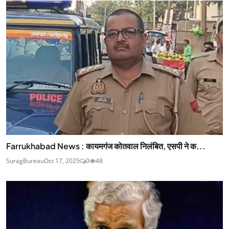
Farrukhabad News : कायमगंज कोतवाल निलंबित, एसपी ने क...
SuragBureau
Oct 17, 2025
0
48