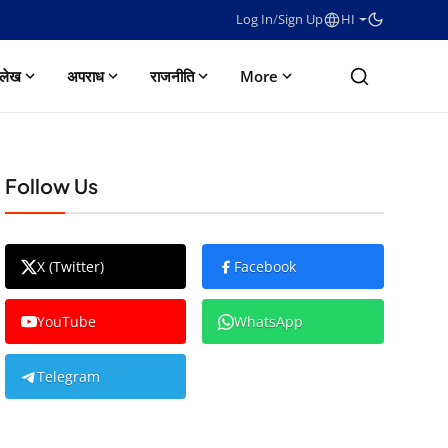
Log In
/
Sign Up
HI
लेख
अपराध
राजनीति
More
Follow Us
X (Twitter)
Facebook
YouTube
WhatsApp
Telegram