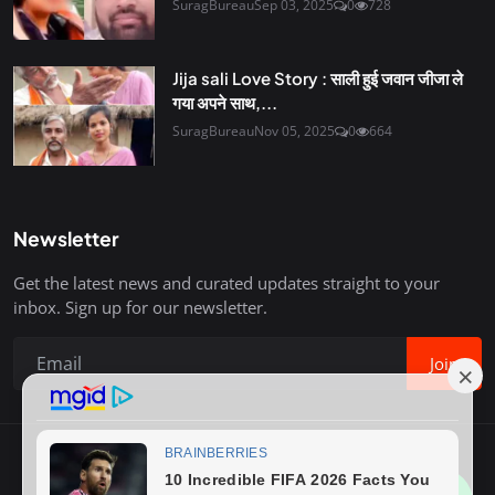
SuragBureau
Sep 03, 2025
0
728
Jija sali Love Story : साली हुई जवान जीजा ले
गया अपने साथ,...
SuragBureau
Nov 05, 2025
0
664
Newsletter
Get the latest news and curated updates straight to your
inbox. Sign up for our newsletter.
Join
Copyright © 2020-26 Surag Bureau. All Rights Reserved.