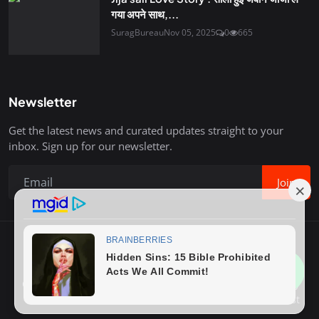
गया अपने साथ,...
SuragBureau
Nov 05, 2025
0
665
Newsletter
Get the latest news and curated updates straight to your
inbox. Sign up for our newsletter.
Join
Copyright © 2020-26 Surag Bureau. All Rights Reserved.
Contact
Terms & Conditions
About Us
Privacy Policy
Advertise With Us
How to Write Post