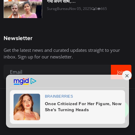
गया अपने साथ,...
SuragBureau
Nov 05, 2025
0
665
Newsletter
Get the latest news and curated updates straight to your
inbox. Sign up for our newsletter.
Join
Copyright © 2020-26 Surag Bureau. All Rights Reserved.
Contact
Terms & Conditions
About Us
Privacy Policy
Advertise With Us
How to Write Post