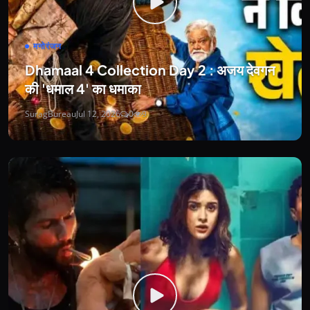
मनोरंजन
Dhamaal 4 Collection Day 2 : अजय देवगन
की 'धमाल 4' का धमाका
SuragBureau
Jul 12, 2026
0
9