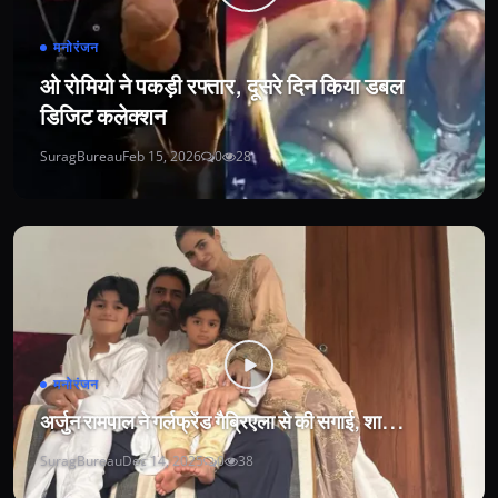
मनोरंजन
ओ रोमियो ने पकड़ी रफ्तार, दूसरे दिन किया डबल
डिजिट कलेक्शन
SuragBureau
Feb 15, 2026
0
28
मनोरंजन
अर्जुन रामपाल ने गर्लफ्रेंड गैब्रिएला से की सगाई, शा...
SuragBureau
Dec 14, 2025
0
38