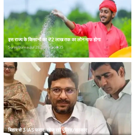
इस राज्य के किसानों का ₹2 लाख तक का लोन माफ होगा
SuragBureau
Jul 29, 2026
0
35
बिहार से 3 IAS फरार, खोज रही पुलिस/सरकार