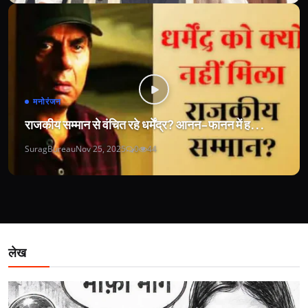
मनोरंजन
राजकीय सम्मान से वंचित रहे धर्मेंद्र? आनन-फानन में ह...
SuragBureau
Nov 25, 2025
0
44
लेख