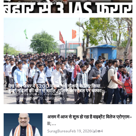
SuragBureau
Jun 25, 2026
0
118
मेगा जॉब फेयर में 3200 युवाओ को नौकरी के लिए किया...
बुजुर्ग महिला की मौत से बवाल, पुलिस कांस्टेबल पर धक्का...
SuragBureau
Apr 28, 2026
0
6
SuragBureau
Mar 29, 2026
0
5
असम में आज से शुरू हो रहा है वाइब्रेंट विलेज प्रोग्राम–
II;...
SuragBureau
Feb 19, 2026
0
4