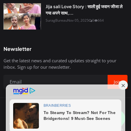
Jija sali Love Story : साली हुई जवान जीजा ले
गया अपने साथ,...
SuragBureau
Nov 05, 2025
0
664
Newsletter
Get the latest news and curated updates straight to your
inbox. Sign up for our newsletter.
Join
Copyright © 2020-26 Surag Bureau. All Rights Reserved.
Contact
Terms & Conditions
About Us
Privacy Policy
Advertise With Us
How to Write Post