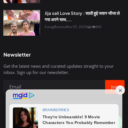
Jija sali Love Story : साली हुई जवान जीजा ले
गया अपने साथ,...
SuragBureau
Nov 05, 2025
0
664
Newsletter
Get the latest news and curated updates straight to your
inbox. Sign up for our newsletter.
Join
Copyright © 2020-26 Surag Bureau. All Rights Reserved.
Contact
Terms & Conditions
About Us
Privacy Policy