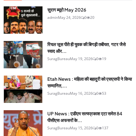
सुराग ब्यूरो May 2026
admin
May 24, 2026
0
20
रियल जूस पीते ही युवक की बिगड़ी तबीयत, गटर जैसे
स्वाद और...
SuragBureau
May 19, 2026
0
19
Etah News : महिला की बहादुरी को एसएसपी ने किया
सम्मानित,...
SuragBureau
May 16, 2026
0
53
UP News : एडीएम सत्यप्रकाश एटा समेत 84
पीसीएस अफसरों के...
SuragBureau
May 15, 2026
0
137