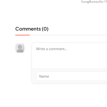
SuragBureau
Oct 1
Comments (
0
)