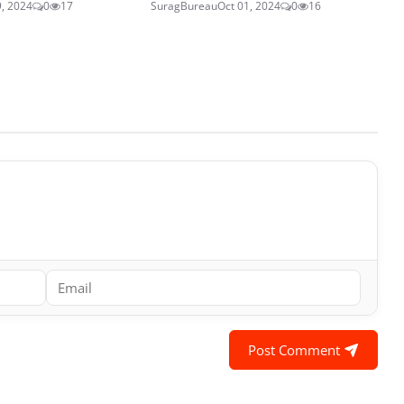
9, 2024
0
17
SuragBureau
Oct 01, 2024
0
16
Post Comment