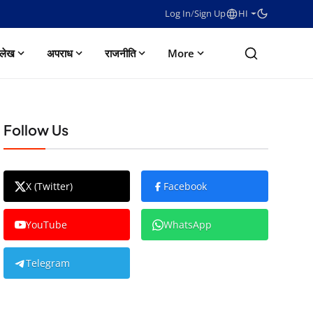
Log In
/
Sign Up
HI
लेख
अपराध
राजनीति
More
Follow Us
X (Twitter)
Facebook
YouTube
WhatsApp
Telegram