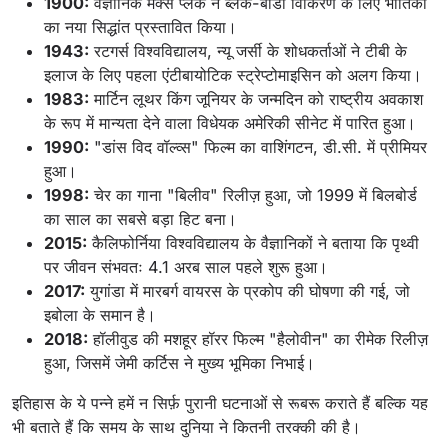
1900:
वैज्ञानिक मैक्स प्लैंक ने ब्लैक-बॉडी विकिरण के लिए भौतिकी
का नया सिद्धांत प्रस्तावित किया।
1943:
रटगर्स विश्वविद्यालय, न्यू जर्सी के शोधकर्ताओं ने टीबी के
इलाज के लिए पहला एंटीबायोटिक स्ट्रेप्टोमाइसिन को अलग किया।
1983:
मार्टिन लूथर किंग जूनियर के जन्मदिन को राष्ट्रीय अवकाश
के रूप में मान्यता देने वाला विधेयक अमेरिकी सीनेट में पारित हुआ।
1990:
"डांस विद वॉल्व्स" फिल्म का वाशिंगटन, डी.सी. में प्रीमियर
हुआ।
1998:
चेर का गाना "बिलीव" रिलीज़ हुआ, जो 1999 में बिलबोर्ड
का साल का सबसे बड़ा हिट बना।
2015:
कैलिफोर्निया विश्वविद्यालय के वैज्ञानिकों ने बताया कि पृथ्वी
पर जीवन संभवतः 4.1 अरब साल पहले शुरू हुआ।
2017:
युगांडा में मारबर्ग वायरस के प्रकोप की घोषणा की गई, जो
इबोला के समान है।
2018:
हॉलीवुड की मशहूर हॉरर फिल्म "हैलोवीन" का रीमेक रिलीज़
हुआ, जिसमें जेमी कर्टिस ने मुख्य भूमिका निभाई।
इतिहास के ये पन्ने हमें न सिर्फ़ पुरानी घटनाओं से रूबरू कराते हैं बल्कि यह
भी बताते हैं कि समय के साथ दुनिया ने कितनी तरक्की की है।