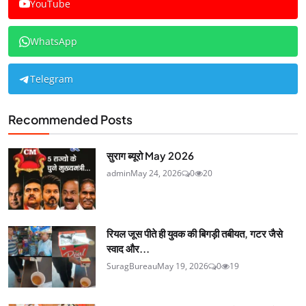
YouTube
WhatsApp
Telegram
Recommended Posts
सुराग ब्यूरो May 2026
admin
May 24, 2026
0
20
रियल जूस पीते ही युवक की बिगड़ी तबीयत, गटर जैसे
स्वाद और...
SuragBureau
May 19, 2026
0
19