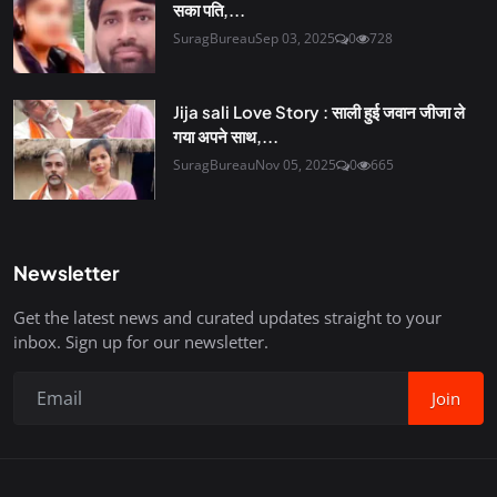
सका पति,...
SuragBureau
Sep 03, 2025
0
728
Jija sali Love Story : साली हुई जवान जीजा ले
गया अपने साथ,...
SuragBureau
Nov 05, 2025
0
665
Newsletter
Get the latest news and curated updates straight to your
inbox. Sign up for our newsletter.
Join