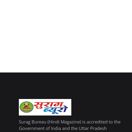
Surag Bureau (Hindi Magazine) is accredited to the
Government of India and the Uttar Pradesh