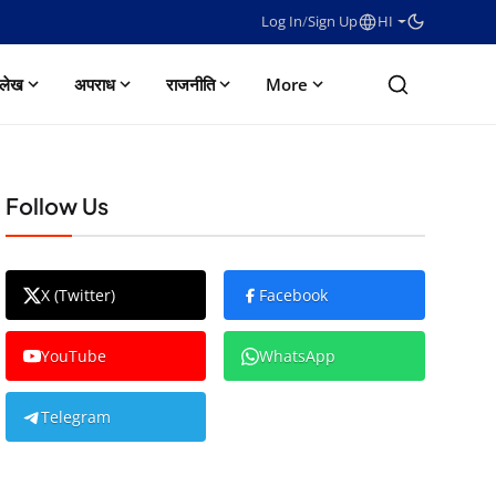
Log In
/
Sign Up
HI
लेख
अपराध
राजनीति
More
Follow Us
X (Twitter)
Facebook
YouTube
WhatsApp
Telegram