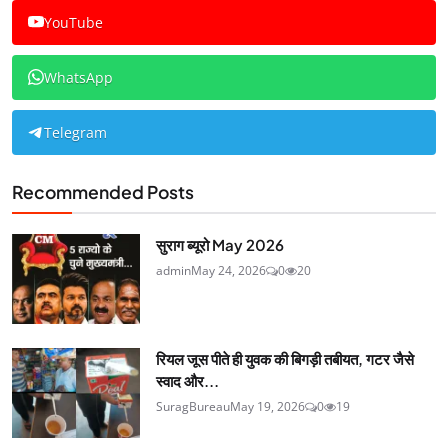
YouTube
WhatsApp
Telegram
Recommended Posts
सुराग ब्यूरो May 2026
admin
May 24, 2026
0
20
रियल जूस पीते ही युवक की बिगड़ी तबीयत, गटर जैसे
स्वाद और...
SuragBureau
May 19, 2026
0
19