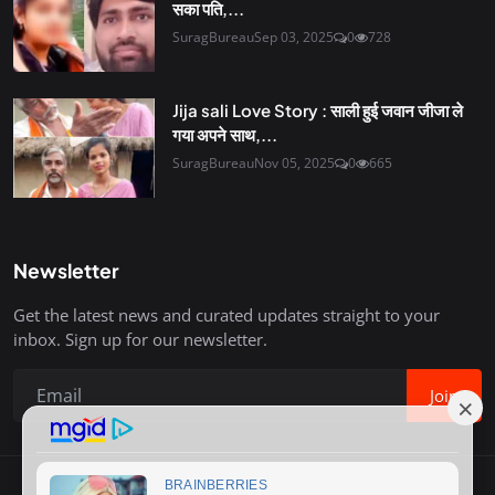
सका पति,...
SuragBureau
Sep 03, 2025
0
728
Jija sali Love Story : साली हुई जवान जीजा ले
गया अपने साथ,...
SuragBureau
Nov 05, 2025
0
665
Newsletter
Get the latest news and curated updates straight to your
inbox. Sign up for our newsletter.
Join