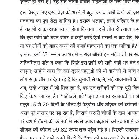
ज़रूरी हो गया है। यह शर्त लाखों वंचित महिलाओं के लिए भारी प
इस विस्तृत नए दस्तावेज़ को भरने में बहुत ज़्यादा बारीकियों क
मतदाता का पूरा डेटा शामिल है। इसके अलावा, इसमें परिवार के
ही यह भी साफ़-साफ़ बताना होगा कि क्या घर में तीन से ज़्यादा कमर
कि इस फ़ॉर्म को भरते समय वे कहीं कोई ऐसी ग़लती न कर बैठें, ज
या यह लोगों को बाहर करने की वजहें पहचानने का एक ज़रिया है? 
ज़रूरत क्यों है?" — राज्य भर में नाराज़ औरतें इन नई शर्तों पर 
अग्निमित्रा पॉल ने कहा कि सिर्फ़ इस फ़ॉर्म को सही-सही भर देने
जाएगा; उन्होंने कहा कि कई दूसरे पहलुओं की भी बारीकी से जाँच 
लोग साफ़ तौर पर देख रहे हैं कि चुनावों से पहले, नई योजनाओं क
अब, उन्हें असल में जो मिल रहा है, वह उन तरीकों की एक पूरी लिस
लिए किया जा रहा है। *खोखले वादे* इन ढांचागत रुकावटों को 
महज़ 15 से 20 दिनों के भीतर ही पेट्रोल और डीज़ल की कीमतों मे
असर पूरे बाज़ार पर पड़ रहा है, जिससे ज़रूरी चीज़ों के दाम आस
पूरे देश में ईंधन की कीमतों में सबसे ज़्यादा बढ़ोतरी कोलकाता म
डीज़ल की कीमत 99.82 रूपये तक पहुँच गई है। पिछली सरकार से टै
ईंधन पर लगने वाले अपने हिस्से के टैक्स को माफ करने के मामले में