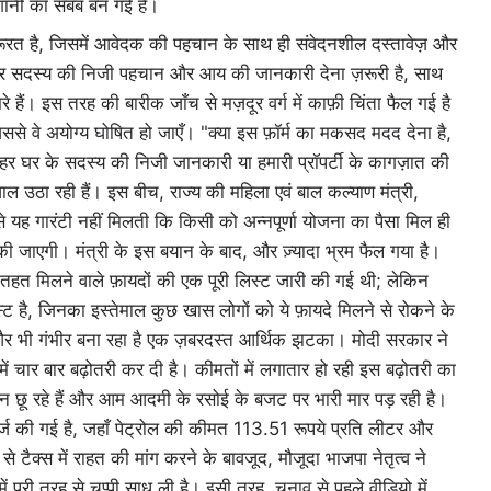
रेशानी का सबब बन गई है।
ी ज़रूरत है, जिसमें आवेदक की पहचान के साथ ही संवेदनशील दस्तावेज़ और
 हर सदस्य की निजी पहचान और आय की जानकारी देना ज़रूरी है, साथ
े हैं। इस तरह की बारीक जाँच से मज़दूर वर्ग में काफ़ी चिंता फैल गई है
िससे वे अयोग्य घोषित हो जाएँ। "क्या इस फ़ॉर्म का मकसद मदद देना है,
हर घर के सदस्य की निजी जानकारी या हमारी प्रॉपर्टी के कागज़ात की
सवाल उठा रही हैं। इस बीच, राज्य की महिला एवं बाल कल्याण मंत्री,
 से यह गारंटी नहीं मिलती कि किसी को अन्नपूर्णा योजना का पैसा मिल ही
की जाएगी। मंत्री के इस बयान के बाद, और ज़्यादा भ्रम फैल गया है।
े तहत मिलने वाले फ़ायदों की एक पूरी लिस्ट जारी की गई थी; लेकिन
्ट है, जिनका इस्तेमाल कुछ खास लोगों को ये फ़ायदे मिलने से रोकने के
और भी गंभीर बना रहा है एक ज़बरदस्त आर्थिक झटका। मोदी सरकार ने
ं चार बार बढ़ोतरी कर दी है। कीमतों में लगातार हो रही इस बढ़ोतरी का
मान छू रहे हैं और आम आदमी के रसोई के बजट पर भारी मार पड़ रही है।
ें दर्ज की गई है, जहाँ पेट्रोल की कीमत 113.51 रूपये प्रति लीटर और
क्स में राहत की मांग करने के बावजूद, मौजूदा भाजपा नेतृत्व ने
 पूरी तरह से चुप्पी साध ली है। इसी तरह, चुनाव से पहले वीडियो में