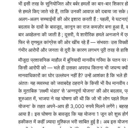
भी इसी तरह के सुनियोजित और बर्बर हमलों का बार-बार शिकार होत
से हमले किए जाते रहे हैं, ताकि उनकी आवाज़ को दबाया जा सके। अ
अलग-अलग सच्चाईयों की ओर इशारा करती हैं : पहली, ये घटनाएं ए
बदलाव के दावों के बावजूद, कानून का राज कमज़ोर बना हुआ है, क
बार अवहेलना की जाती है ; दूसरी, ये शारीरिक हमले अनजाने में एक 
फिर से तृणमूल कांग्रेस की ओर खींच रहे हैं — संभवतः उस विपक्
गंभीर आरोपों और जनता से दूरी के कारण लगभग पूरी तरह से हाश
मौजूदा प्रशासनिक माहौल में बुनियादी मानवीय गरिमा के पतन पर मा
किसी आरोपी को — भले ही उसका अपराध कितना भी जघन्य क्यों न ह
मानवाधिकारों का घोर उल्लंघन नहीं है? उन्हें आशंका है कि भले ह
अंततः यह व्यवस्था को जवाबदेह ठहराने के किसी भी वैध मानवीय 
के मुताबिक 'लक्ष्मी भंडार' से 'अन्नपूर्णा योजना' की ओर बदलाव
शुरुआत में, भाजपा ने यह घोषणा की थी कि जो भी लोग पहले मिलने व
योजना' के तहत अपने-आप ही 3,000 रुपये मिलने लगेंगे। बहरहाल
आया है। इस घोषणा के बावजूद कि यह योजना 1 जून को शुरू होगी 
हकीकत में कहीं ज़्यादा मुश्किल भरी साबित हुई है। अब इस यो