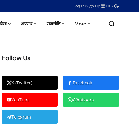
Log In
/
Sign Up
HI
लेख
अपराध
राजनीति
More
Follow Us
X (Twitter)
Facebook
YouTube
WhatsApp
Telegram