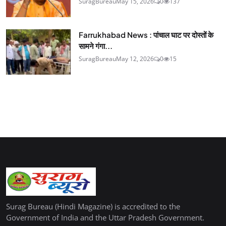
SuragBureau
May 15, 2026
0
137
Farrukhabad News : पांचाल घाट पर दोस्तों के
सामने गंगा...
SuragBureau
May 12, 2026
0
15
Surag Bureau (Hindi Magazine) is accredited to the
Government of India and the Uttar Pradesh Government.