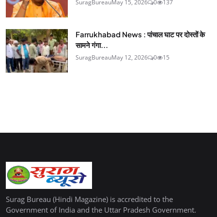
SuragBureau
May 15, 2026
0
137
Farrukhabad News : पांचाल घाट पर दोस्तों के
सामने गंगा...
SuragBureau
May 12, 2026
0
15
Surag Bureau (Hindi Magazine) is accredited to the
Government of India and the Uttar Pradesh Government.