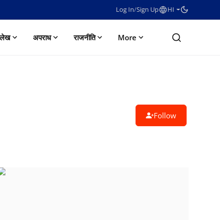
Log In
/
Sign Up
HI
लेख
अपराध
राजनीति
More
Follow