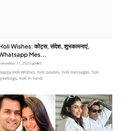
Holi Wishes: कोट्स, संदेश, शुभकामनाएं,
Whatsapp Mes...
admin
Mar 11, 2025
0
5
Happy Holi Wishes, holi qoutes, holi messages, holi
greetings, holi in hindi