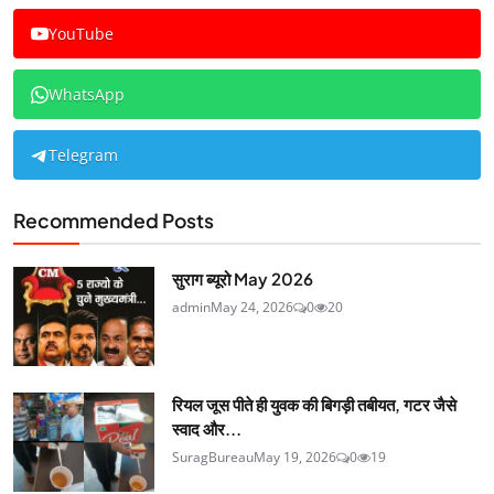
YouTube
WhatsApp
Telegram
Recommended Posts
सुराग ब्यूरो May 2026
admin
May 24, 2026
0
20
रियल जूस पीते ही युवक की बिगड़ी तबीयत, गटर जैसे
स्वाद और...
SuragBureau
May 19, 2026
0
19