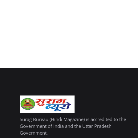
Surag Bureau (Hindi Magazine) is accredited to the
Government of India and the Uttar Pradesh
Government.