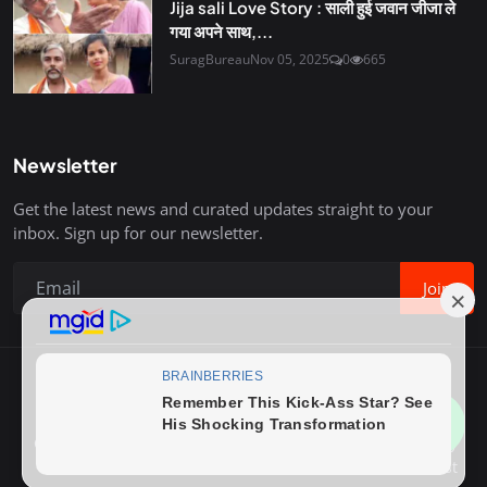
Jija sali Love Story : साली हुई जवान जीजा ले
गया अपने साथ,...
SuragBureau
Nov 05, 2025
0
665
Newsletter
Get the latest news and curated updates straight to your
inbox. Sign up for our newsletter.
Join
Copyright © 2020-26 Surag Bureau. All Rights Reserved.
Contact
Terms & Conditions
About Us
Privacy Policy
Advertise With Us
How to Write Post