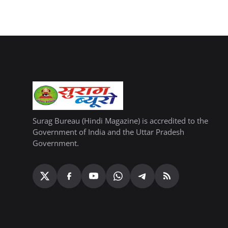
Surag Bureau (Hindi Magazine) is accredited to the
Government of India and the Uttar Pradesh
Government.