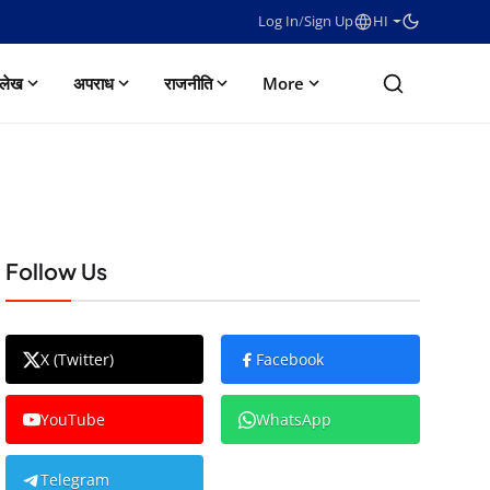
Log In
/
Sign Up
HI
लेख
अपराध
राजनीति
More
Follow Us
X (Twitter)
Facebook
YouTube
WhatsApp
Telegram