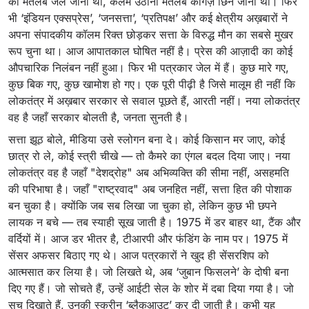
का मतलब जेल जाना था, कलम उठाना मतलब कागज़ छिन जाना था। फिर
भी ‘इंडियन एक्सप्रेस’, ‘जनसत्ता’, ‘प्रतिपक्ष’ और कई क्षेत्रीय अख़बारों ने
अपना संपादकीय कॉलम रिक्त छोड़कर सत्ता के विरुद्ध मौन का सबसे मुखर
रूप चुना था। आज आपातकाल घोषित नहीं है। प्रेस की आज़ादी का कोई
औपचारिक निलंबन नहीं हुआ। फिर भी पत्रकार जेल में हैं। कुछ मारे गए,
कुछ बिक गए, कुछ खामोश हो गए। एक पूरी पीढ़ी है जिसे मालूम ही नहीं कि
लोकतंत्र में अख़बार सरकार से सवाल पूछते हैं, आरती नहीं। नया लोकतंत्र
वह है जहाँ सरकार बोलती है, जनता सुनती है।
सत्ता झूठ बोले, मीडिया उसे स्लोगन बना दे। कोई किसान मर जाए, कोई
छात्र रो ले, कोई स्त्री चीखे — तो कैमरे का एंगल बदल दिया जाए। नया
लोकतंत्र वह है जहाँ "देशद्रोह" अब अभिव्यक्ति की सीमा नहीं, असहमति
की परिभाषा है। जहाँ "राष्ट्रवाद" अब जनहित नहीं, सत्ता हित की पोशाक
बन चुका है। क्योंकि जब सब लिखा जा चुका हो, लेकिन कुछ भी छपने
लायक न बचे — तब स्याही सूख जाती है। 1975 में डर बाहर था, टैंक और
वर्दियों में। आज डर भीतर है, टीआरपी और फंडिंग के नाम पर। 1975 में
सेंसर अफसर बिठाए गए थे। आज पत्रकारों ने खुद ही सेंसरशिप को
आत्मसात कर लिया है। जो लिखते थे, अब ‘जुबान फिसलने’ के दोषी बना
दिए गए हैं। जो सोचते हैं, उन्हें आईटी सेल के शोर में दबा दिया गया है। जो
सच दिखाते हैं, उनकी स्क्रीन ‘ब्लैकआउट’ कर दी जाती है। कभी यह