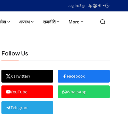
Log In
/
Sign Up
HI
लेख
अपराध
राजनीति
More
Follow Us
X (Twitter)
Facebook
YouTube
WhatsApp
Telegram