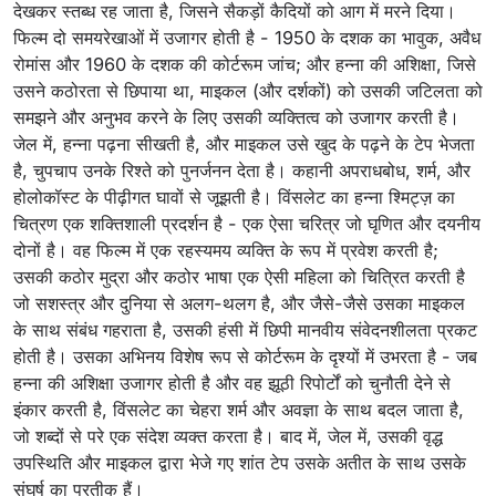
देखकर स्तब्ध रह जाता है, जिसने सैकड़ों कैदियों को आग में मरने दिया।
फिल्म दो समयरेखाओं में उजागर होती है - 1950 के दशक का भावुक, अवैध
रोमांस और 1960 के दशक की कोर्टरूम जांच; और हन्ना की अशिक्षा, जिसे
उसने कठोरता से छिपाया था, माइकल (और दर्शकों) को उसकी जटिलता को
समझने और अनुभव करने के लिए उसकी व्यक्तित्व को उजागर करती है।
जेल में, हन्ना पढ़ना सीखती है, और माइकल उसे खुद के पढ़ने के टेप भेजता
है, चुपचाप उनके रिश्ते को पुनर्जनन देता है। कहानी अपराधबोध, शर्म, और
होलोकॉस्ट के पीढ़ीगत घावों से जूझती है। विंसलेट का हन्ना श्मिट्ज़ का
चित्रण एक शक्तिशाली प्रदर्शन है - एक ऐसा चरित्र जो घृणित और दयनीय
दोनों है। वह फिल्म में एक रहस्यमय व्यक्ति के रूप में प्रवेश करती है;
उसकी कठोर मुद्रा और कठोर भाषा एक ऐसी महिला को चित्रित करती है
जो सशस्त्र और दुनिया से अलग-थलग है, और जैसे-जैसे उसका माइकल
के साथ संबंध गहराता है, उसकी हंसी में छिपी मानवीय संवेदनशीलता प्रकट
होती है। उसका अभिनय विशेष रूप से कोर्टरूम के दृश्यों में उभरता है - जब
हन्ना की अशिक्षा उजागर होती है और वह झूठी रिपोर्टों को चुनौती देने से
इंकार करती है, विंसलेट का चेहरा शर्म और अवज्ञा के साथ बदल जाता है,
जो शब्दों से परे एक संदेश व्यक्त करता है। बाद में, जेल में, उसकी वृद्ध
उपस्थिति और माइकल द्वारा भेजे गए शांत टेप उसके अतीत के साथ उसके
संघर्ष का प्रतीक हैं।