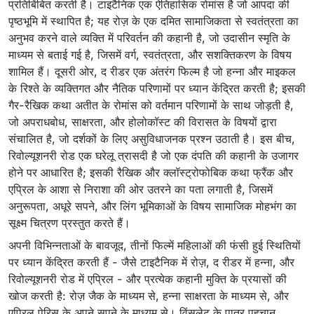
प्रतिबिंबित करती है। टाइटैनिक एक ऐतिहासिक रोमांस है जो आपदा की
पृष्ठभूमि में स्थापित है; यह रोज़ के एक दमित सामाजिकता से स्वतंत्रता का
अनुभव करने वाले व्यक्ति में परिवर्तन की कहानी है, जो उदासीन स्मृति के
माध्यम से बताई गई है, जिसमें वर्ग, स्वतंत्रता, और सशक्तिकरण के विषय
शामिल हैं। दूसरी ओर, द रीडर एक अंतरंग फिल्म है जो हन्ना और माइकल
के रिश्ते के व्यक्तिगत और नैतिक परिणामों पर ध्यान केंद्रित करती है; इसकी
गैर-रैखिक कथा अतीत के रोमांस को वर्तमान परिणामों के साथ जोड़ती है,
जो अपराधबोध, साक्षरता, और होलोकॉस्ट की विरासत के विषयों द्वारा
संचालित है, जो दर्शकों के लिए असुविधाजनक प्रश्न उठाती है। इस बीच,
रिवोल्यूशनरी रोड एक घरेलू त्रासदी है जो एक दंपति की कहानी के उजागर
होने पर आधारित है; इसकी रैखिक और क्लॉस्ट्रोफोबिक कथा फ्रैंक और
एप्रिल के आशा से निराशा की ओर उतरने का पता लगाती है, जिसमें
अनुरूपता, अधूरे सपने, और लिंग भूमिकाओं के विषय सामाजिक मोहभंग का
सूक्ष्म चित्रण प्रस्तुत करते हैं।
अपनी विभिन्नताओं के बावजूद, तीनों फिल्में महिलाओं की फंसी हुई स्थितियों
पर ध्यान केंद्रित करती हैं - जैसे टाइटैनिक में रोज़, द रीडर में हन्ना, और
रिवोल्यूशनरी रोड में एप्रिल - और प्रत्येक कहानी मुक्ति के प्रयासों की
खोज करती है: रोज़ जैक के माध्यम से, हन्ना साक्षरता के माध्यम से, और
एप्रिल पेरिस के अपने सपने के माध्यम से। विंसलेट के पात्र पहचान,