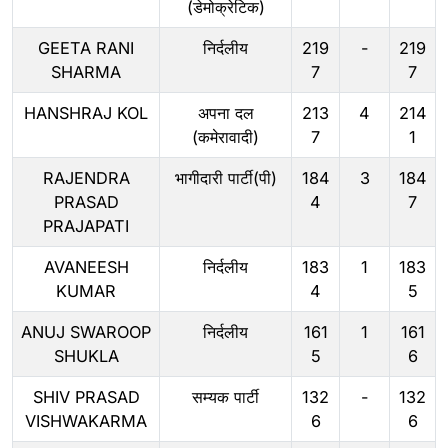
(डेमोक्रेटिक)
GEETA RANI
निर्दलीय
219
-
219
SHARMA
7
7
HANSHRAJ KOL
अपना दल
213
4
214
(कमेरावादी)
7
1
RAJENDRA
भागीदारी पार्टी(पी)
184
3
184
PRASAD
4
7
PRAJAPATI
AVANEESH
निर्दलीय
183
1
183
KUMAR
4
5
ANUJ SWAROOP
निर्दलीय
161
1
161
SHUKLA
5
6
SHIV PRASAD
सम्यक पार्टी
132
-
132
VISHWAKARMA
6
6