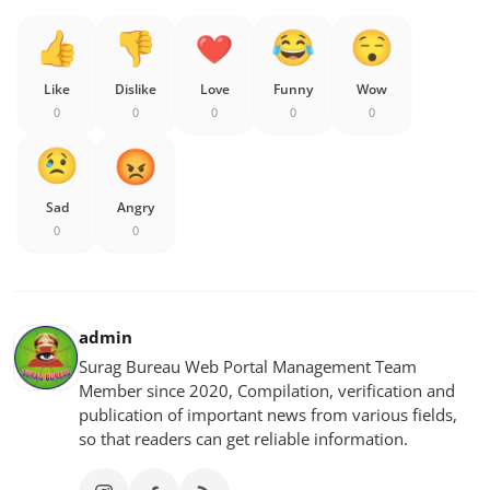
Like
Dislike
Love
Funny
Wow
0
0
0
0
0
Sad
Angry
0
0
admin
Surag Bureau Web Portal Management Team
Member since 2020, Compilation, verification and
publication of important news from various fields,
so that readers can get reliable information.