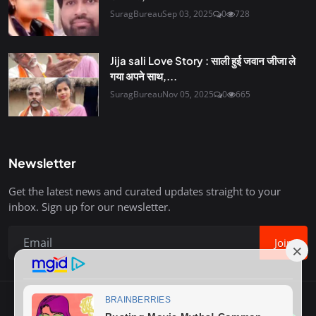
SuragBureau
Sep 03, 2025
0
728
Jija sali Love Story : साली हुई जवान जीजा ले
गया अपने साथ,...
SuragBureau
Nov 05, 2025
0
665
Newsletter
Get the latest news and curated updates straight to your
inbox. Sign up for our newsletter.
Join