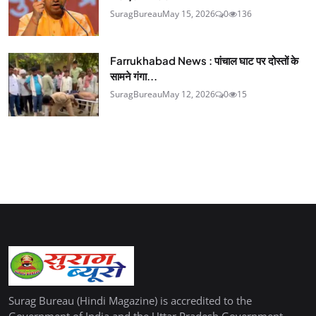
SuragBureau
May 15, 2026
0
136
Farrukhabad News : पांचाल घाट पर दोस्तों के
सामने गंगा...
SuragBureau
May 12, 2026
0
15
Surag Bureau (Hindi Magazine) is accredited to the
Government of India and the Uttar Pradesh Government.