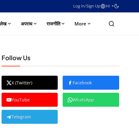
Log In
/
Sign Up
HI
लेख
अपराध
राजनीति
More
Follow Us
X (Twitter)
Facebook
YouTube
WhatsApp
Telegram