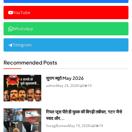
YouTube
WhatsApp
Telegram
Recommended Posts
सुराग ब्यूरो May 2026
admin
May 24, 2026
0
19
रियल जूस पीते ही युवक की बिगड़ी तबीयत, गटर जैसे
स्वाद और...
SuragBureau
May 19, 2026
0
19