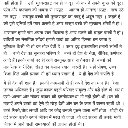
नहीं होता हैं । उसी मुस्कराहट का हो जादू। जो कर दें सबके दुःख को दूर।
प्रेम और कल्याण की भावना से भरपूर । आनन्द ही आनन्द भरपूर। नाच उठे
मन मयूर । सचमुच बच्चो की मुस्कराहट का जादू है अद्भुत मयूर । कहते है
की पूरी दुनियां हमें प्यार करती है अगर मासूम बच्चे सी मुस्कान आँखों मे हो।
आसमान हमारे संग अपना स्वर मिलाता है अगर उङने की चाहत पांखों मे हो।
वादियों का नैसर्गिक सौंदर्य हमारी यादों का अमिट हिस्सा बन जाता है ।
मुश्किल कैसी भी हो दम तोङ देती है । अगर दृढ़ इच्छाशक्ति हमारी सांसों मे
हो । बच्चे देश का सुनहरा भविष्य है ।बच्चे ही देश के नेता, सैनिक,कर्णधार
आदि हैं।इनके कंधो पर ही आगे सबकुछ सारा दारोमदार हैं।बच्चों की
मानसिक शारीरिक, सेहत का ख्याल रखना जरुरी हैं। सही पोषण, उच्च
शिक्षा मिले आदि इसका भी हमें ध्यान रखना हैं। ये ही देश की संपत्ति है ।
ये ही देश की शान हैं। इनकी कामयाबी से ही अपने देश का मान है। शिक्षा
उनका अधिकार हैं। कुछ दशक पहले परिवार संयुक्त और बड़े होते थे।घर में
एसो-आराम और नौकर चाकर की इतनीव्यवस्था भी नहीं होती थी।घर की
माताएँ अपने बच्चों को ऐसे ही छोड़ देती और घर के काम में व्यस्त रहती थी ।
बच्चे गिरते,चोट लगती आदि पर कोई उनको पूछने वाला नहीं होता।थोड़ी देर
दर्द सहन करके अपने जीवन में मस्त हो जाता।वो दर्द सहना ही उनके भावी
जीवन में आने वाली समस्याओं की ताक़त होती थी।