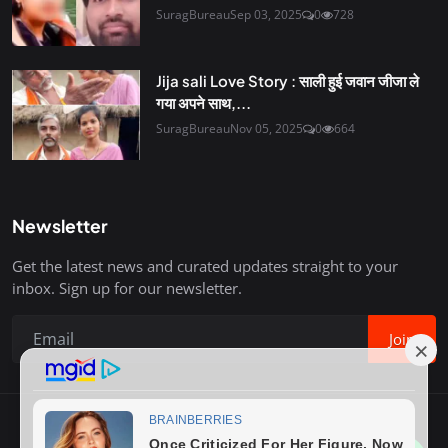
SuragBureau
Sep 03, 2025
0
728
Jija sali Love Story : साली हुई जवान जीजा ले
गया अपने साथ,...
SuragBureau
Nov 05, 2025
0
664
Newsletter
Get the latest news and curated updates straight to your
inbox. Sign up for our newsletter.
Join
Copyright © 2020-26 Surag Bureau. All Rights Reserved.