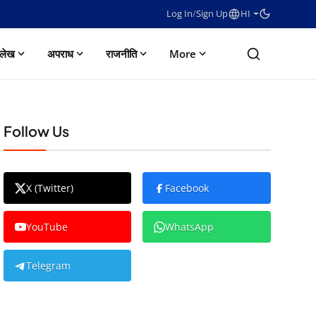
Log In
/
Sign Up
HI
लेख
अपराध
राजनीति
More
Follow Us
X (Twitter)
Facebook
YouTube
WhatsApp
Telegram